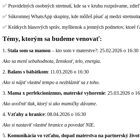
✅ Pravidelných osobných stretnutí, kde sa v kruhu rozprávame, zdi
✅ Súkromnej WhatsApp skupiny, kde môžeš písať aj medzi stretnutiami
✅ Krátkych hlasových správ, myšlienok a jemných podnetov, ktoré 
Témy, ktorým sa budeme venovať:
1.
Stala som sa mamou
– kto som v materstve?: 25.02.2026 o 16:30
Ako sa mení sebahodnota, ženskosť, telo, energia.
2.
Balans s bábätkom
: 11.03.2026 o 16:30
Ako si nájsť vlastné tempo a nezblázniť sa z toho.
3.
Mama x perfekcionizmus, materské vyhorenie
: 25.03.2026 o 1
Ako uvoľniť tlak, ktorý si ako mamičky dávame.
4.
Vzťahy a hranice
: 08.04.2026 o 16:30
Ako si nastaviť vlastné hranice a povedať NIE.
5.
Komunikácia vo vzťahu, dopad materstva na partnerský život