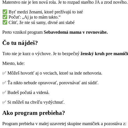
Materstvo nie je len nová rola. Je to rozpad starého JA a zrod nového
Byť medzi ženami, ktoré prežívajú to isté
Počuť: „Aj ja to mám takto.“
Cítiť, že nie sú samy, divné ani slabé
Preto vznikol program
Sebavedomá mama v rovnováhe.
Čo tu nájdeš?
Toto nie je kurz o výchove. Je to bezpečný
ženský kruh pre mamičk
Miesto, kde:
✅ Môžeš hovoriť aj o veciach, ktoré sa inde nehovoria.
✅ Ťa nikto nebude opravovať, porovnávať ani súdiť.
✅ Budeš počutá a videná.
✅ Si môžeš na chvíľu vydýchnuť.
Ako program prebieha?
Program prebieha v malej uzavretej skupine mamičiek a pozostáva z: